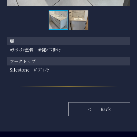
扉
ｶﾗｰｳﾚﾀﾝ塗装 全艶ﾊﾞﾌ掛け
ワークトップ
Silestone ﾎﾟﾌﾞﾚﾉｳ
＜ Back