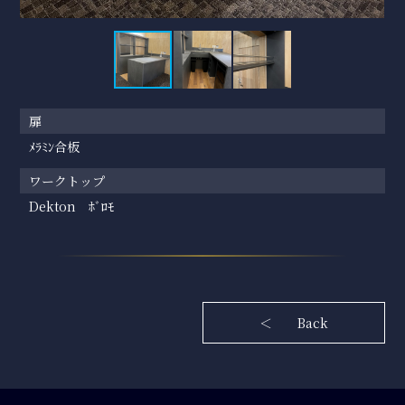
扉
ﾒﾗﾐﾝ合板
ワークトップ
Dekton ﾎﾞﾛﾓ
＜ Back